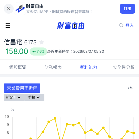
財富自由
信昌電 6173
打開
158.00
-7.6%
立即使用APP，開啟您的股市智慧導航！
登入
信昌電
6173
158.00
-7.6%
最近更新時間：
2026/08/07 05:30
個股概覽
財務報表
獲利能力
安全性分析
營業費用率拆解
近5年
季報