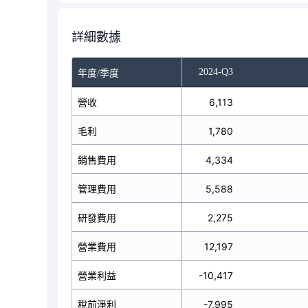
詳細數據
-Q1
2024-Q2
2024-Q3
年度/季度
營收
6,242
6,113
毛利
1,881
1,780
銷售費用
4,436
4,334
管理費用
6,926
5,588
研發費用
2,075
2,275
營業費用
13,437
12,197
營業利益
-11,556
-10,417
稅前淨利
-10,876
-7,995