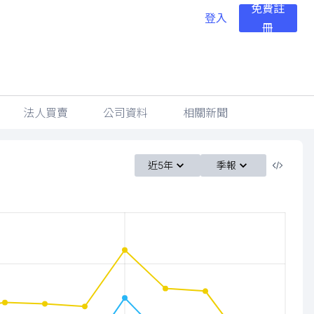
免費註
登入
冊
法人買賣
公司資料
相關新聞
近5年
季報