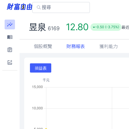
12.80
昱泉
最
-0.50 (-3.75%)
6169
個股概覽
財務報表
獲利能力
損益表