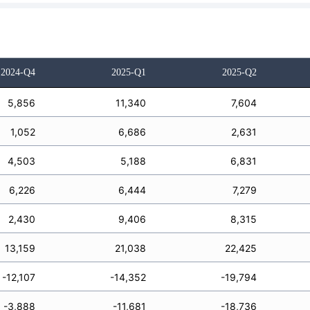
2024-Q4
2025-Q1
2025-Q2
5,856
11,340
7,604
1,052
6,686
2,631
4,503
5,188
6,831
6,226
6,444
7,279
2,430
9,406
8,315
13,159
21,038
22,425
-12,107
-14,352
-19,794
-3,888
-11,681
-18,736