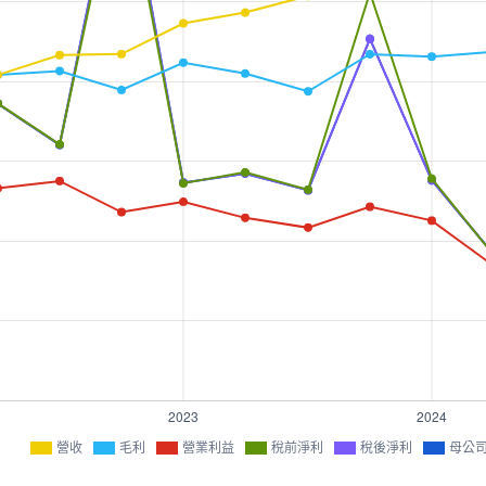
營收
毛利
營業利益
稅前淨利
稅後淨利
母公