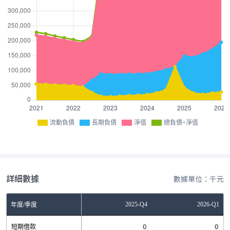
流動負債
長期負債
淨值
總負債+淨值
詳細數據
數據單位：千元
Q2
2025-Q3
2025-Q4
2026-Q1
年度/季度
0
短期借款
0
0
0