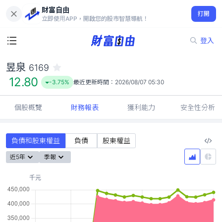
財富自由
昱泉 6169
打開
12.80
-3.75%
立即使用APP，開啟您的股市智慧導航！
登入
昱泉
6169
12.80
-3.75%
最近更新時間：
2026/08/07 05:30
個股概覽
財務報表
獲利能力
安全性分析
負債和股東權益
負債
股東權益
近5年
季報