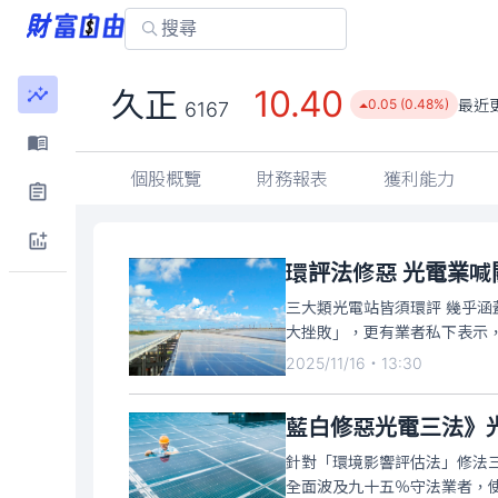
10.40
久正
最近
0.05 (0.48%)
6167
個股概覽
財務報表
獲利能力
環評法修惡 光電業喊
三大類光電站皆須環評 幾乎涵
大挫敗」，更有業者私下表示
2025/11/16・13:30
藍白修惡光電三法》
針對「環境影響評估法」修法
全面波及九十五％守法業者，使