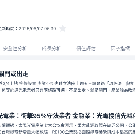
更新時間：
2026/08/07 05:30
安全性分析
成長分析
價值評估
因子指標
關門或出走
蓋3/4土地 拖慢設置 產業不倒也難立法院上週五三讀通過「環評法」
，這等於逼光電業者只有兩條路可選，不是出走、就是關門，產業淪為政
光電業：衝擊95％守法業者 金融業：光電授信先喊
三讀通過，太陽光電產業七大公協會表示，重大能源政策在缺乏公開、公
台灣綠電新增量大幅放緩，RE100企業勢必面臨綠電稀缺與成本墊高的