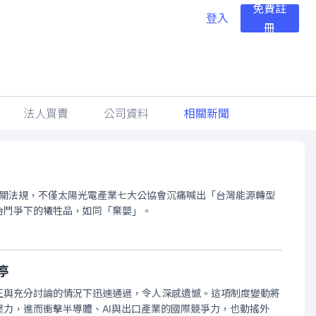
免費註
登入
冊
法人買賣
公司資料
相關新聞
與相關法規，不僅太陽光電產業七大公協會沉痛喊出「台灣能源轉型
治鬥爭下的犧牲品，如同「棄嬰」。
停
正與充分討論的情況下迅速通過，令人深感遺憾。這項制度變動將
壓力，進而衝擊半導體、AI與出口產業的國際競爭力，也動搖外