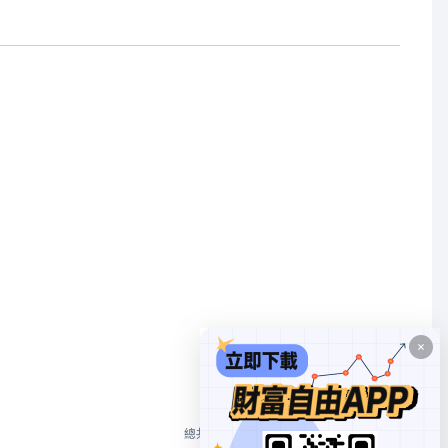
1
總共 2 個
10/頁