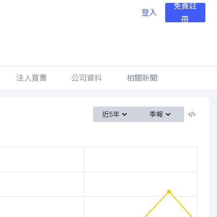
免費註
登入
冊
法人買賣
公司資料
相關新聞
近5年
季報