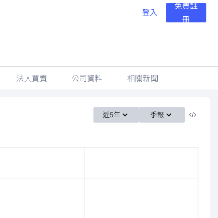
免費註
登入
冊
法人買賣
公司資料
相關新聞
近5年
季報