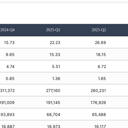
2024-Q4
2025-Q1
2025-Q2
15.73
22.23
26.69
9.65
15.33
18.15
4.74
5.51
6.72
0.85
1.36
1.65
311,372
277,160
260,231
191,009
191,145
176,929
93,893
68,704
65,488
16,887
16,973
16,117