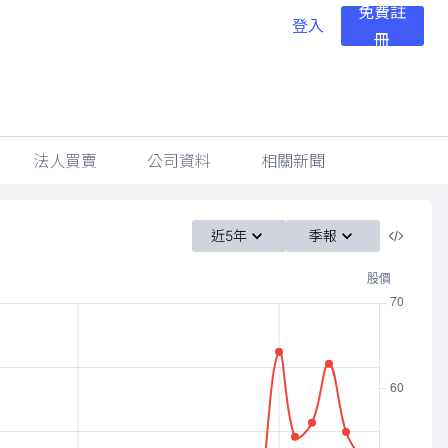
免費註
登入
冊
法人買賣
公司資料
相關新聞
近5年
季報