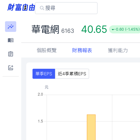
40.65
華電網
-0.60 (-1.45%)
6163
個股概覽
財務報表
獲利能力
單季EPS
近4季累積EPS