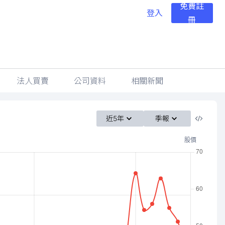
免費註
登入
冊
法人買賣
公司資料
相關新聞
近5年
季報