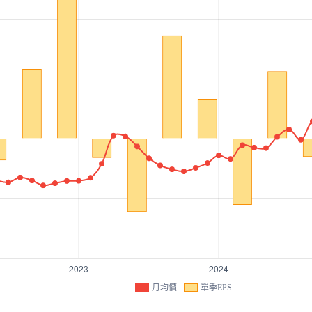
月均價
單季EPS