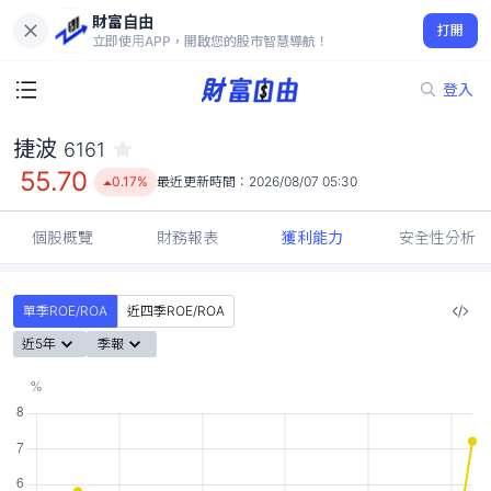
財富自由
捷波 6161
打開
55.70
0.17%
立即使用APP，開啟您的股市智慧導航！
登入
捷波
6161
55.70
0.17%
最近更新時間：
2026/08/07 05:30
個股概覽
財務報表
獲利能力
安全性分析
單季ROE/ROA
近四季ROE/ROA
近5年
季報