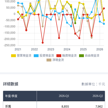
營業現金流
投資現金流
融資現金流
自由現金流
淨現金流
詳細數據
數據單位：千元
Q3
2025-Q4
2026-Q1
2026-Q2
年度/季度
7
折舊
10,362
8,855
7,962