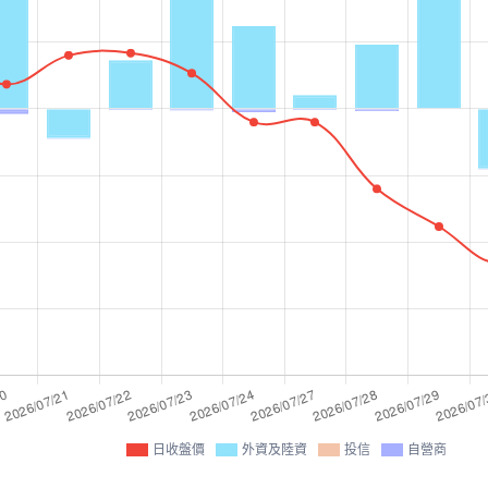
日收盤價
外資及陸資
投信
自營商