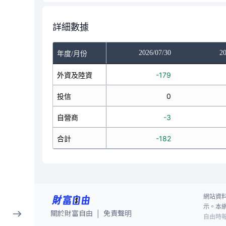
詳細數據
/28
2026/07/29
2026/07/30
20
年度/月份
192
外資及陸資
670
-179
0
投信
0
0
-7
自營商
-2
-3
185
合計
668
-182
網站資
示。本
關於財富自由
免責聲明
|
自由時