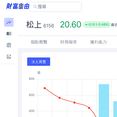
20.60
松上
最
-0.10 (-0.48%)
6156
個股概覽
財務報表
獲利能力
法人買賣