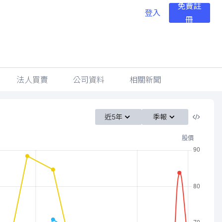
免費註
登入
冊
法人買賣
公司資料
相關新聞
近5年
季報