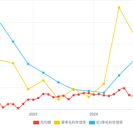
月均價
單季毛利年增率
近4季毛利年增率