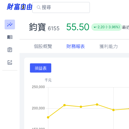
55.50
鈞寶
最
-2.20 (-3.96%)
6155
個股概覽
財務報表
獲利能力
損益表