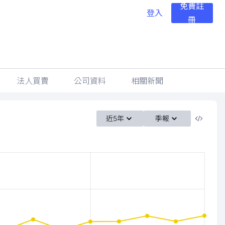
免費註
登入
冊
法人買賣
公司資料
相關新聞
近5年
季報