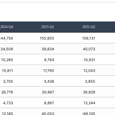
2024-Q4
2025-Q1
2025-Q2
144,756
155,855
156,131
34,509
39,834
40,073
10,260
9,764
10,931
15,811
17,765
12,043
3,705
3,438
3,855
29,776
30,967
26,829
4,733
8,867
13,244
12,185
45,053
-69,105