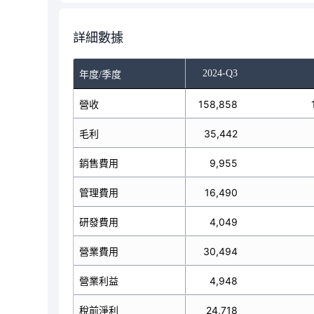
詳細數據
-Q1
2024-Q2
2024-Q3
年度/季度
營收
144,149
158,858
毛利
37,066
35,442
銷售費用
10,372
9,955
管理費用
16,348
16,490
研發費用
3,854
4,049
營業費用
30,574
30,494
營業利益
6,492
4,948
稅前淨利
30,997
24,718