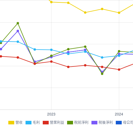
營收
毛利
營業利益
稅前淨利
稅後淨利
母公