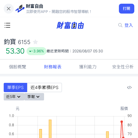
財富自由
鈞寶 6155
打開
53.30
-3.96%
立即使用APP，開啟您的股市智慧導航！
登入
鈞寶
6155
53.30
-3.96%
最近更新時間：
2026/08/07 05:30
個股概覽
財務報表
獲利能力
安全性分析
單季EPS
近4季累積EPS
近5年
季報