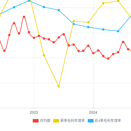
月均價
單季毛利年增率
近4季毛利年增率