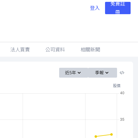
免費註
登入
冊
法人買賣
公司資料
相關新聞
近5年
季報