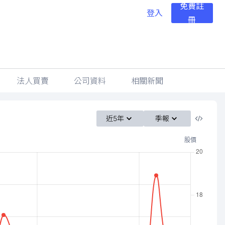
免費註
登入
冊
法人買賣
公司資料
相關新聞
近5年
季報