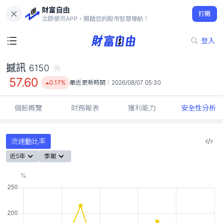
財富自由
撼訊 6150
打開
57.60
0.17%
立即使用APP，開啟您的股市智慧導航！
登入
撼訊
6150
57.60
0.17%
最近更新時間：
2026/08/07 05:30
個股概覽
財務報表
獲利能力
安全性分析
流速動比率
近5年
季報