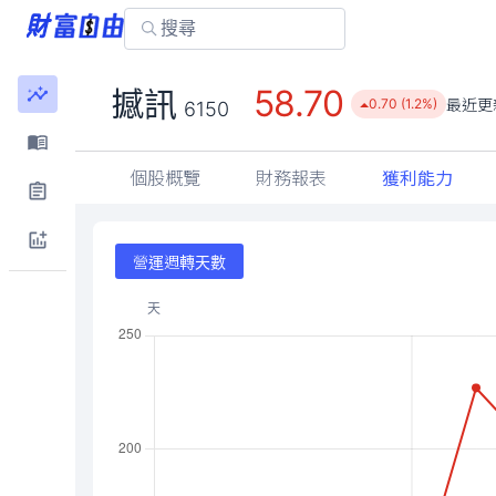
58.70
撼訊
最近更
0.70 (1.2%)
6150
個股概覽
財務報表
獲利能力
營運週轉天數