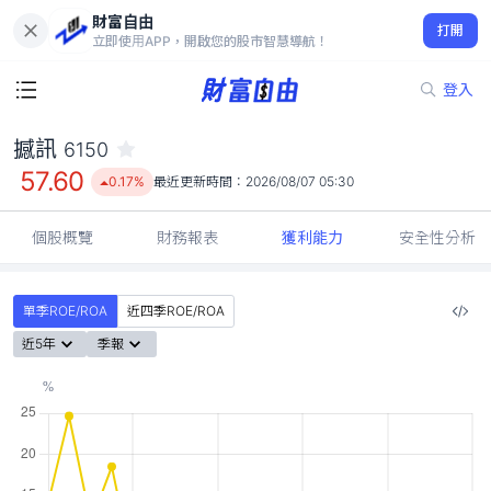
財富自由
撼訊 6150
打開
57.60
0.17%
立即使用APP，開啟您的股市智慧導航！
登入
撼訊
6150
57.60
0.17%
最近更新時間：
2026/08/07 05:30
個股概覽
財務報表
獲利能力
安全性分析
單季ROE/ROA
近四季ROE/ROA
近5年
季報