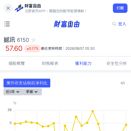
財富自由
撼訊 6150
打開
57.60
0.17%
立即使用APP，開啟您的股市智慧導航！
登入
撼訊
6150
57.60
0.17%
最近更新時間：
2026/08/07 05:30
個股概覽
財務報表
獲利能力
安全性分析
業外收支佔稅前淨利比
近5年
季報