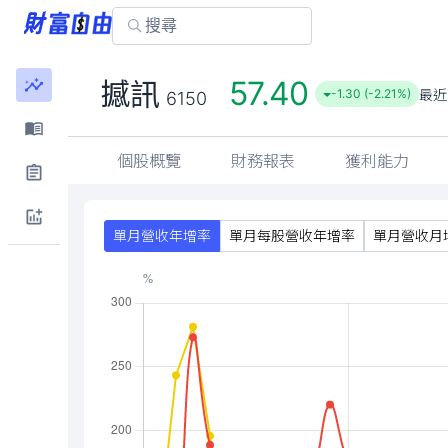
57.40
撼訊
最近
-1.30 (-2.21%)
6150
個股概覽
財務報表
獲利能力
單月營收年增率
單月每股營收年增率
單月營收月