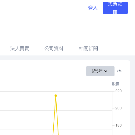
免費註
登入
冊
法人買賣
公司資料
相關新聞
近5年