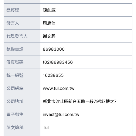
總經理
陳劍威
發言人
周忠信
代理發言人
謝文碧
總機電話
86983000
傳真號碼
(02)86983456
統一編號
16238655
公司網站
www.tul.com.tw
公司地址
新北市汐止區新台五路一段79號7樓之7
電子郵件
invest@tul.com.tw
英文簡稱
Tul