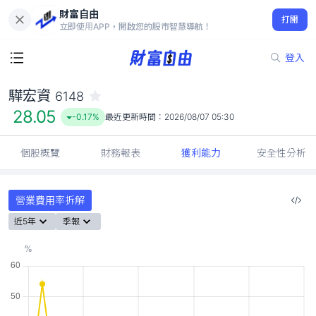
財富自由
驊宏資 6148
打開
28.05
-0.17%
立即使用APP，開啟您的股市智慧導航！
登入
驊宏資
6148
28.05
-0.17%
最近更新時間：
2026/08/07 05:30
個股概覽
財務報表
獲利能力
安全性分析
營業費用率拆解
近5年
季報