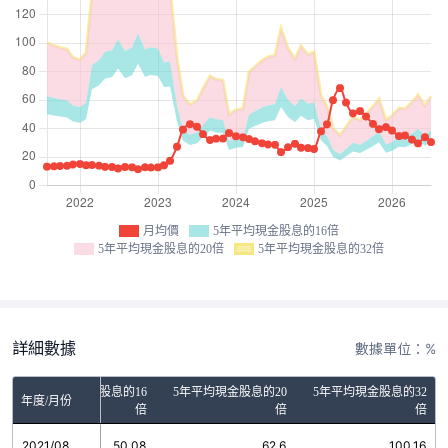
月均價
5年平均現金股息的16倍
5年平均現金股息的20倍
5年平均現金股息的32倍
詳細數據
數據單位：%
5年平均現金股息的16
5年平均現金股息的20
5年平均現金股息的32
年度/月份
倍
倍
倍
2021/08
50.08
62.6
100.16