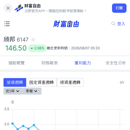
財富自由
頎邦 6147
打開
146.50
-2.98%
立即使用APP，開啟您的股市智慧導航！
登入
頎邦
6147
個股概覽
財務報表
獲利能力
安全性分析
營運週轉
固定資產週轉
總資產週轉
近5年
季報