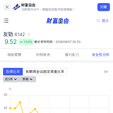
財富自由
友勁 6142
打開
9.52
-1.04%
立即使用APP，開啟您的股市智慧導航！
登入
友勁
6142
9.52
-1.04%
最近更新時間：
2026/08/07 05:30
個股概覽
財務報表
獲利能力
安全性分析
負債比率
長期資金佔固定資產比率
近5年
季報