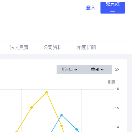
免費註
登入
冊
法人買賣
公司資料
相關新聞
近5年
季報