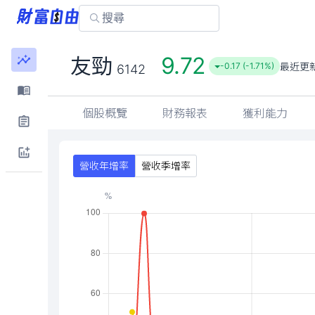
9.72
友勁
最近更
-0.17 (-1.71%)
6142
個股概覽
財務報表
獲利能力
營收年增率
營收季增率