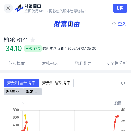
財富自由
柏承 6141
打開
34.10
-0.87%
立即使用APP，開啟您的股市智慧導航！
登入
柏承
6141
34.10
-0.87%
最近更新時間：
2026/08/07 05:30
個股概覽
財務報表
獲利能力
安全性分析
營業利益年增率
營業利益季增率
近5年
季報