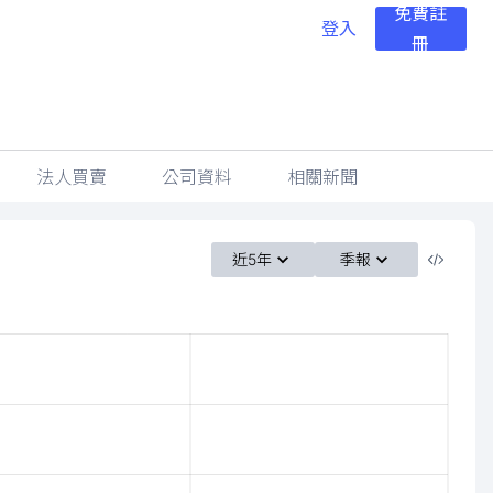
免費註
登入
冊
法人買賣
公司資料
相關新聞
近5年
季報