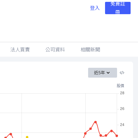
免費註
登入
冊
法人買賣
公司資料
相關新聞
近5年