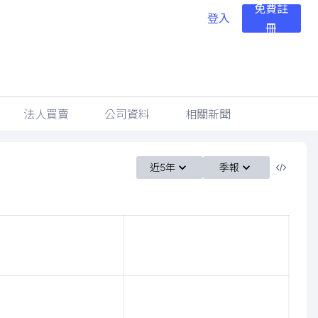
免費註
登入
冊
法人買賣
公司資料
相關新聞
近5年
季報