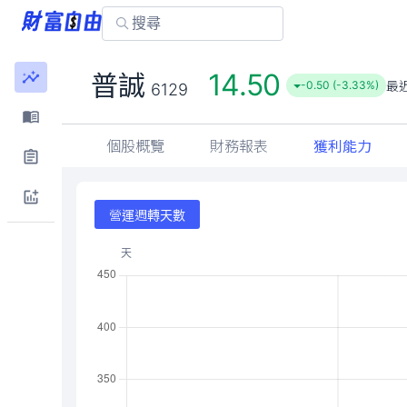
14.50
普誠
最
-0.50 (-3.33%)
6129
個股概覽
財務報表
獲利能力
營運週轉天數