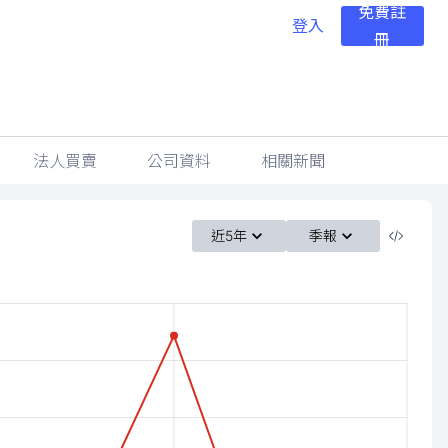
免費註
登入
冊
法人買賣
公司資料
相關新聞
近5年
季報