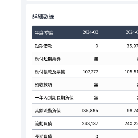
詳細數據
023-Q4
2024-Q1
2024-Q2
2024-
年度/季度
短期借款
35,068
0
35,9
應付短期票券
無
無
應付帳款及票據
91,205
107,272
105,5
預收款項
無
無
一年內到期長期負債
0
無
其餘流動負債
74,644
135,865
98,7
流動負債
200,917
243,137
240,2
長期負債
0
0