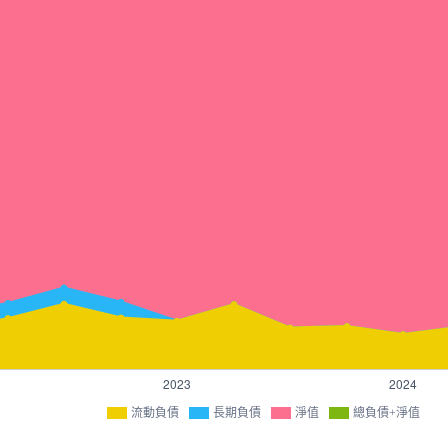
流動負債
長期負債
淨值
總負債+淨值