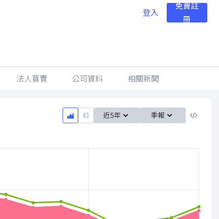
免費註
登入
冊
法人買賣
公司資料
相關新聞
近5年
季報