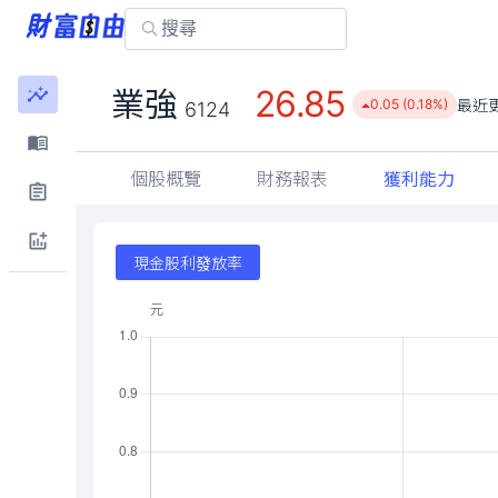
26.85
業強
最近
0.05 (0.18%)
6124
個股概覽
財務報表
獲利能力
現金股利發放率