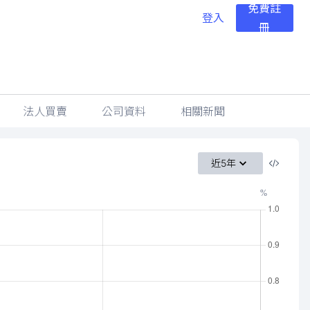
免費註
登入
冊
法人買賣
公司資料
相關新聞
近5年