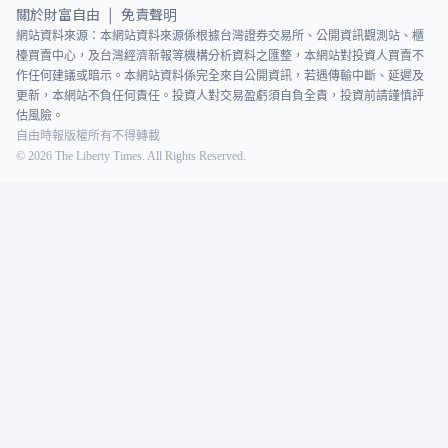
關於財富自由
免責聲明
|
網站資料來源：本網站資料來源係根據台灣證券交易所、公開資訊觀測站、櫃
檯買賣中心，及台灣經濟新報等機構分析資料之匯整，本網站對投資人買賣不
作任何建議或暗示。本網站資料係完全來自公開資訊，若遇傳輸中斷、延遲及
更新，本網站不負任何責任。投資人對交易盈虧須自負全責，投資前請謹慎評
估風險。
自由時報版權所有不得轉載
©
2026
The Liberty Times. All Rights Reserved.