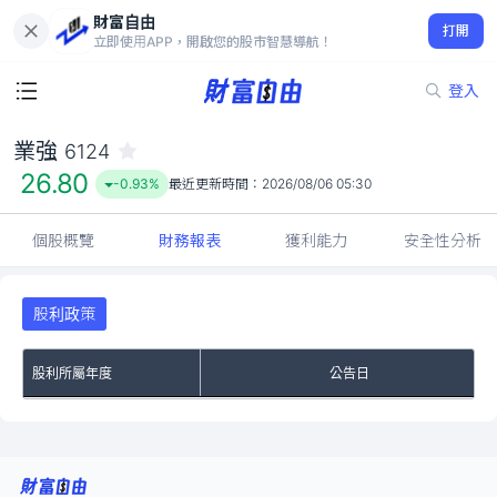
財富自由
業強 6124
打開
26.80
-0.93%
立即使用APP，開啟您的股市智慧導航！
登入
業強
6124
26.80
-0.93%
最近更新時間：
2026/08/06 05:30
個股概覽
財務報表
獲利能力
安全性分析
股利政策
股利所屬年度
公告日
No Rows To Show