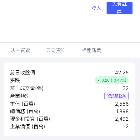
免費註
登入
冊
法人買賣
公司資料
相關新聞
前日收盤價
42.25
漲跌
-0.20 (-0.47%)
前日成交量(張)
32
產業類別
資訊服務業
市值 (百萬)
2,556
總債務 (百萬)
1.898
現金和投資 (百萬)
2,492
企業價值 (百萬)
2