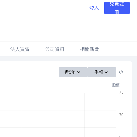
免費註
登入
冊
法人買賣
公司資料
相關新聞
近5年
季報