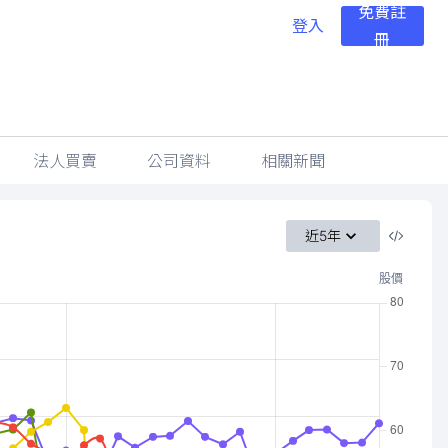
免費註
登入
冊
法人買賣
公司資料
相關新聞
近5年