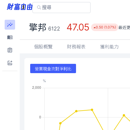
47.05
擎邦
最近
0.50 (1.07%)
6122
個股概覽
財務報表
獲利能力
營業現金流對淨利比