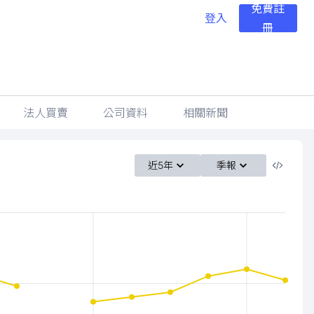
免費註
登入
冊
法人買賣
公司資料
相關新聞
近5年
季報