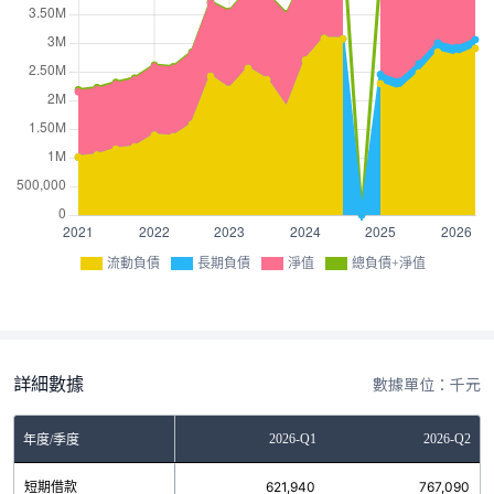
流動負債
長期負債
淨值
總負債+淨值
詳細數據
數據單位：千元
Q3
2025-Q4
2026-Q1
2026-Q2
年度/季度
0
短期借款
726,764
621,940
767,090