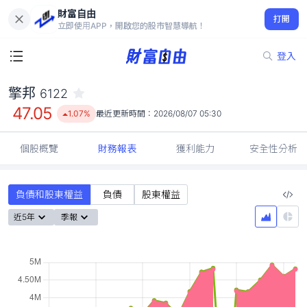
財富自由
擎邦 6122
打開
47.05
1.07%
立即使用APP，開啟您的股市智慧導航！
登入
擎邦
6122
47.05
1.07%
最近更新時間：
2026/08/07 05:30
個股概覽
財務報表
獲利能力
安全性分析
負債和股東權益
負債
股東權益
近5年
季報