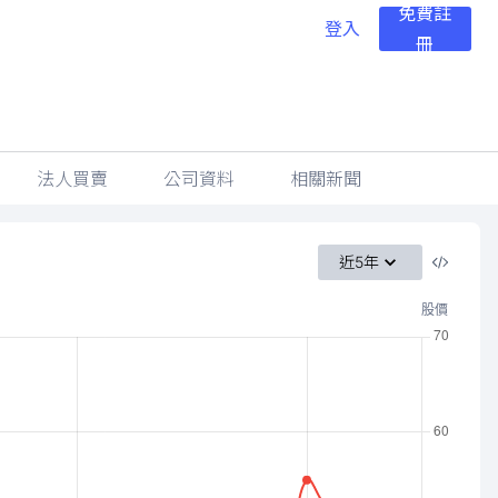
免費註
登入
冊
法人買賣
公司資料
相關新聞
近5年