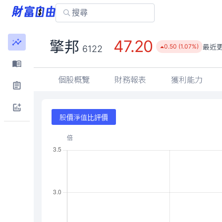
47.20
擎邦
最近
0.50 (1.07%)
6122
個股概覽
財務報表
獲利能力
股價淨值比評價