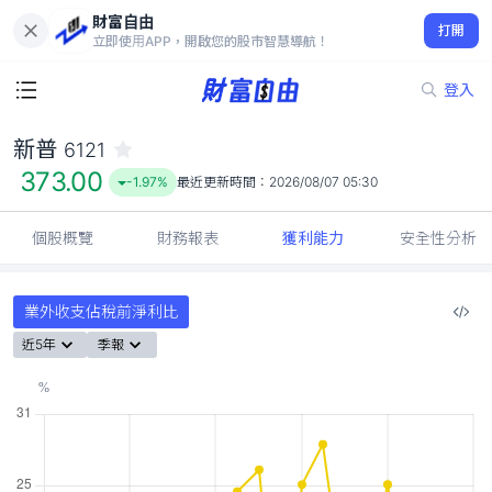
財富自由
新普 6121
打開
373.00
-1.97%
立即使用APP，開啟您的股市智慧導航！
登入
新普
6121
373.00
-1.97%
最近更新時間：
2026/08/07 05:30
個股概覽
財務報表
獲利能力
安全性分析
業外收支佔稅前淨利比
近5年
季報