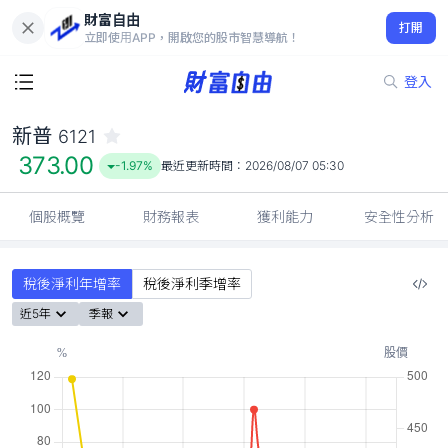
財富自由
新普 6121
打開
373.00
-1.97%
立即使用APP，開啟您的股市智慧導航！
登入
新普
6121
373.00
-1.97%
最近更新時間：
2026/08/07 05:30
個股概覽
財務報表
獲利能力
安全性分析
稅後淨利年增率
稅後淨利季增率
近5年
季報