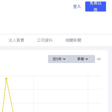
免費註
登入
冊
法人買賣
公司資料
相關新聞
近5年
季報