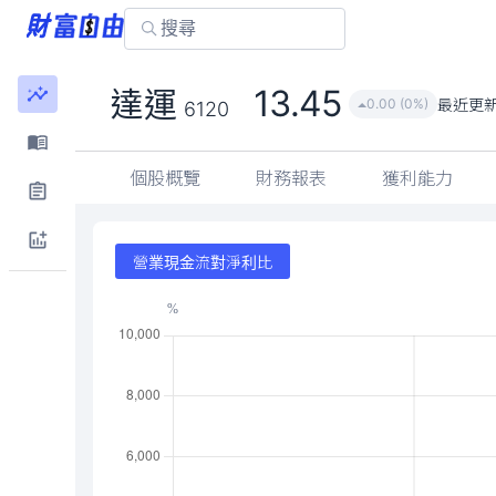
13.45
達運
最近更
0.00 (0%)
6120
個股概覽
財務報表
獲利能力
營業現金流對淨利比