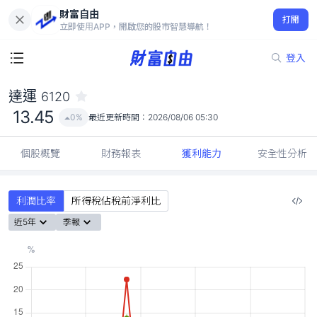
財富自由
達運 6120
打開
13.45
0%
立即使用APP，開啟您的股市智慧導航！
登入
達運
6120
13.45
0%
最近更新時間：
2026/08/06 05:30
個股概覽
財務報表
獲利能力
安全性分析
利潤比率
所得稅佔稅前淨利比
近5年
季報