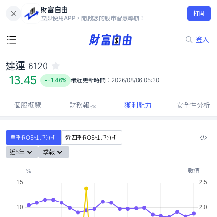
財富自由
達運 6120
打開
13.45
-1.46%
立即使用APP，開啟您的股市智慧導航！
登入
達運
6120
13.45
-1.46%
最近更新時間：
2026/08/06 05:30
個股概覽
財務報表
獲利能力
安全性分析
單季ROE杜邦分析
近四季ROE杜邦分析
近5年
季報