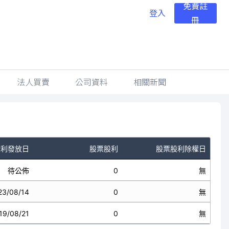
免費註
登入
冊
法人買賣
公司資料
相關新聞
股利發放日
股票股利
股票股利除權日
待公佈
0
無
23/08/14
0
無
19/08/21
0
無