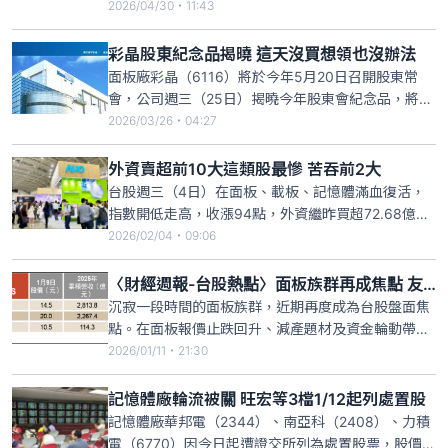
額43.2億元，預估可認列處分利益約21.6億元。彩晶
2026/04/30・11:43
法務長邱博興表示，此次出售主要為提升資產使用效
率、強化財務結構，並挹注營運資金及未來發展動
彩晶股東紀念品揭曉 這天沒買想領也沒辦法
能。
面板廠彩晶（6116）將於今年5月20日召開股東常
會，公司週三（25日）揭曉今年股東會紀念品，將發
送「50元商品卡」送給股東。關於紀念品領取條件方
2026/03/26・04:27
面，彩晶表示，股東持股不限股數，均予發放紀念
品。另外要注意的是，獲得彩晶今年股東會紀念品的
外資賣超前10大這類股最慘 苦吞前2大
最後買進日已在3月18日截止，未在此之前持股的投
台股週三（4日）在面板、載板、記憶體滿血復活，
資人，這次就算想
指數開低走高，收漲94點，外資繼昨買超72.68億
元，今再買超120.66億元，不過，卻反手調節電子，
2026/02/04・09:06
其中又以面板最慘，彩晶與友達被砍近6萬張，苦吞
前2大，雖然外資大賣，但在內資力挺下，股價逆勢
〈財經週報-台股熱點〉面板族群再成焦點 友達、群創、彩晶高檔震盪分歧
走揚，彩晶收8.85元，上漲逾7%，而友達則以漲停
沉寂一段時間的面板族群，近期再度成為台股盤面焦
15.15
點。在面板報價止跌回升、減產題材及資金輪動帶動
下，友達（2409）、群創（3481）與彩晶（6116）
2026/01/11・21:30
過去一週股價如坐雲霄飛車，隨短線漲幅擴大，族群
已出現高檔震盪、走勢分歧情況，後市仍有賴基本面
記憶體廠輪流被關 旺宏等3檔1/12起列處置股
實質改善支撐。
記憶體廠華邦電（2344）、南亞科（2408）、力積
電（6770）因今日起遭證交所列為處置股票，股價震