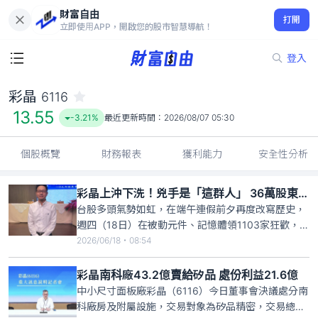
財富自由
彩晶 6116
打開
13.55
-3.21%
立即使用APP，開啟您的股市智慧導航！
登入
彩晶
6116
13.55
-3.21%
最近更新時間：
2026/08/07 05:30
個股概覽
財務報表
獲利能力
安全性分析
彩晶上沖下洗！兇手是「這群人」 36萬股東反撲收高
台股多頭氣勢如虹，在端午連假前夕再度改寫歷史，
週四（18日）在被動元件、記憶體領1103家狂歡，指
數終場上漲587點，收46465點，外資買超211.32億
2026/06/18・08:54
元，不過，卻對擁有36萬股東的彩晶大開殺戒，一口
氣砍近8萬張，不僅外資倒貨，自營商也站在賣方，
彩晶南科廠43.2億賣給矽品 處份利益21.6億
受此衝擊，股價一度翻黑回測17.8元，所幸在投信與
中小尺寸面板廠彩晶（6116）今日董事會決議處分南
科廠房及附屬設施，交易對象為矽品精密，交易總金