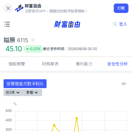
財富自由
鎰勝 6115
打開
45.10
-0.22%
立即使用APP，開啟您的股市智慧導航！
登入
鎰勝
6115
45.10
-0.22%
最近更新時間：
2026/08/06 05:30
個股概覽
財務報表
獲利能力
安全性分析
營業現金流對淨利比
近5年
季報