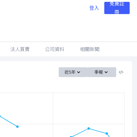
免費註
登入
冊
法人買賣
公司資料
相關新聞
近5年
季報